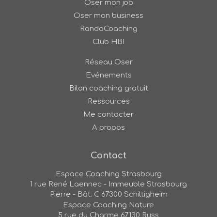
Oser mon job
Oser mon business
RandoCoaching
Club HBI
Réseau Oser
Evénements
Bilan coaching gratuit
Ressources
Me contacter
A propos
Contact
Espace Coaching Strasbourg
1 rue René Laennec - Immeuble Strasbourg
Pierre - Bât. C
67300
Schiltigheim
Espace Coaching Nature
5 rue du Charme
67130
Russ