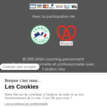
Avec la participation de
© 2015-2026 coaching-personnel.fr
Evolution personnelle et professionnelle avec
Frédéric Mai
Oser une vie libre, inspirante et pleine de sens (Oser
ma vie, Oser mon job, Oser mon business)
Création et référencement du site par Simplébo
Site partenaire de
Coaching-personnel.fr