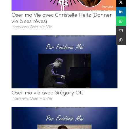
Oser ma Vie avec Christelle Heitz (Donner
vie à ses rêves)
Interviews Oser Ma Vie
Oser ma vie avec Grégory Ott
Interviews Oser Ma Vie