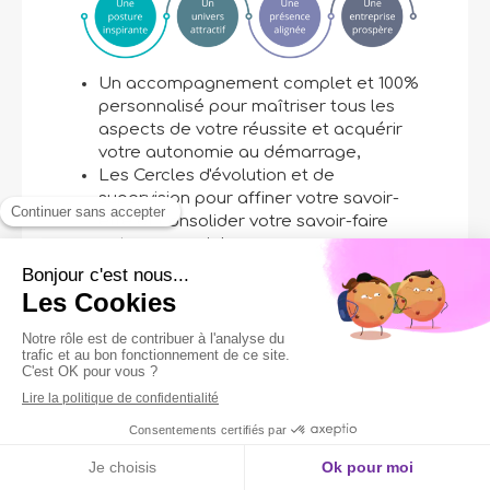
Un accompagnement complet et 100%
personnalisé pour maîtriser tous les
aspects de votre réussite et acquérir
votre autonomie au démarrage,
Les Cercles d'évolution et de
supervision pour affiner votre savoir-
être et consolider votre savoir-faire
entrepreneurial,
Nous allons ensemble révéler votre
posture de vrai.e professionnel.le de
l'accompagnement et du bien-être, et
votre univers unique et impactant,
Vous appendrez à gérer votre être et
vos états intérieurs en cohérence avec
vos actions
Vous mettrez en place une
organisation structurée et efficace
pour gérer et optimiser votre activité,
Appeler
Localisation