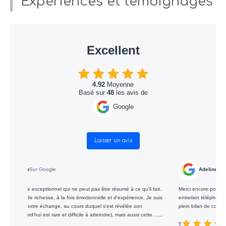
Expériences et témoignages
Excellent
4.92
Moyenne
Basé sur
48
les avis de
Google
Laisser un avis
Adeline Wilt
Sur Google
umé à ce qu'il fait.
Merci encore pour votre bienveillance ainsi que vos conseils lors de n
d'expérience. Je suis
entretien téléphonique aujourd’hui au sujet de votre parcours profess
révélée son
plein bilan de compétences, votre témoignage me sera d’une grande 
, mais aussi cette
...
ait comment parler,
5