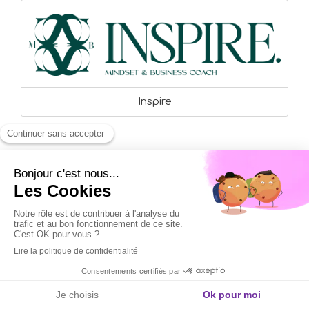
Inspire
Gratitudes
Merci de tout coeur
pour ce que vous
m'avez apporté...
Docteur en pharmacie,
Olivier Madelrieu
coach mental et
hypnothérapeute
Appeler
Localisation