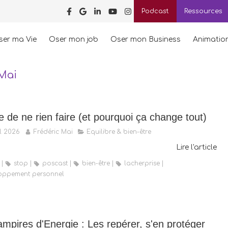
Podcast
Ressources
ser ma Vie
Oser mon job
Oser mon Business
Animatio
 Mai
e de ne rien faire (et pourquoi ça change tout)
l 2026
Frédéric Mai
Equilibre & bien-être
Lire l'article
stop
poscast
bien-être
lacherprise
oppement personnel
mpires d'Energie : Les repérer, s'en protéger