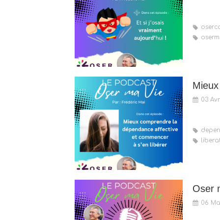
oserc
oserm
03 Av
depen
libera
06 Ma