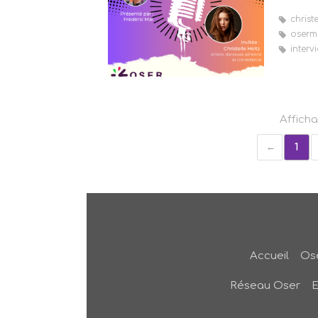
christe
oserm
interv
Afficha
1
Accueil
Ose
Réseau Oser