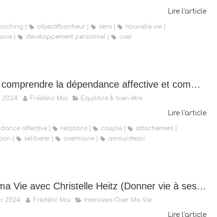
Lire l'article
oaching
objectifbonheur
sens
nouvelle vie
avie
developpement personnel
oser
Mieux comprendre la dépendance affective et comment s’en sortir
r 2024
Frédéric Mai
Equilibre & bien-être
Lire l'article
dance affective
relations
couple
attachement
tion
seliberer
osermavie
amourdesoi
Oser ma Vie avec Christelle Heitz (Donner vie à ses rêves)
r 2024
Frédéric Mai
Interviews Oser Ma Vie
Lire l'article