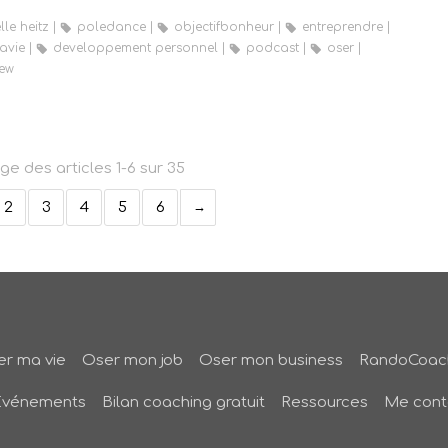
lle heitz
poledance
objectifbonheur
entreprendre
avie
developpement personnel
podcast
oser
iew
ge des articles 1-6 sur 35
2
3
4
5
6
r ma vie
Oser mon job
Oser mon business
RandoCoac
Evénements
Bilan coaching gratuit
Ressources
Me cont