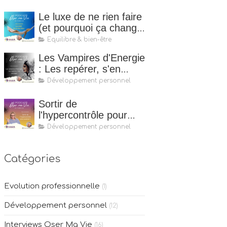
Le luxe de ne rien faire
(et pourquoi ça change
tout)
Equilibre & bien-être
Les Vampires d'Energie
: Les repérer, s'en
protéger
Développement personnel
Sortir de
l'hypercontrôle pour
mieux avancer
Développement personnel
Catégories
Evolution professionnelle
(1)
Développement personnel
(12)
Interviews Oser Ma Vie
(16)