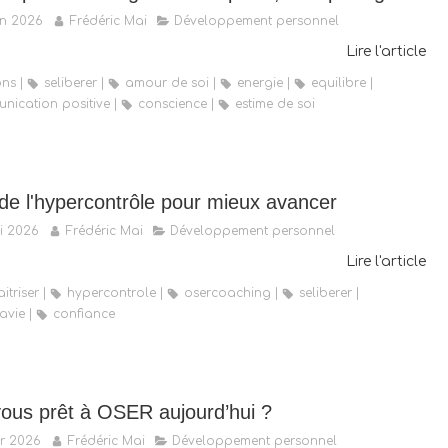
in 2026
Frédéric Mai
Développement personnel
Lire l'article
ons
seliberer
amour de soi
energie
equilibre
nication positive
conscience
estime de soi
 de l'hypercontrôle pour mieux avancer
i 2026
Frédéric Mai
Développement personnel
Lire l'article
itriser
hypercontrole
osercoaching
seliberer
avie
confiance
vous prêt à OSER aujourd’hui ?
r 2026
Frédéric Mai
Développement personnel