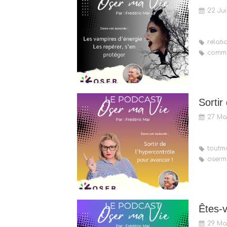
22 Ju
relati
commu
Sortir
27 Ma
toutma
oserm
Êtes-
29 Ma