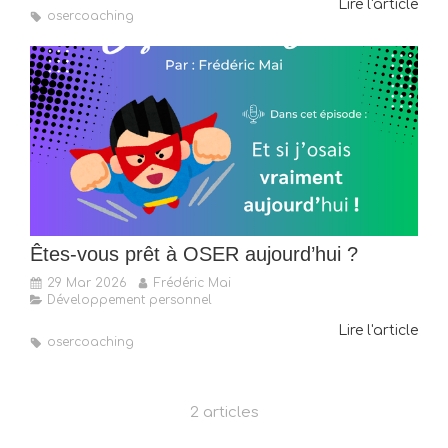
Lire l'article
osercoaching
Êtes-vous prêt à OSER aujourd’hui ?
29 Mar 2026
Frédéric Mai
Développement personnel
Lire l'article
osercoaching
2 articles