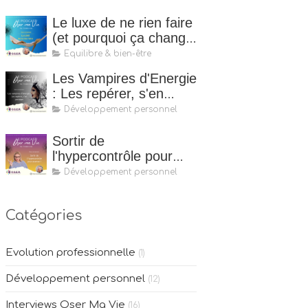
Le luxe de ne rien faire
(et pourquoi ça change
tout)
Equilibre & bien-être
Les Vampires d'Energie
: Les repérer, s'en
protéger
Développement personnel
Sortir de
l'hypercontrôle pour
mieux avancer
Développement personnel
Catégories
Evolution professionnelle
(1)
Développement personnel
(12)
Interviews Oser Ma Vie
(16)