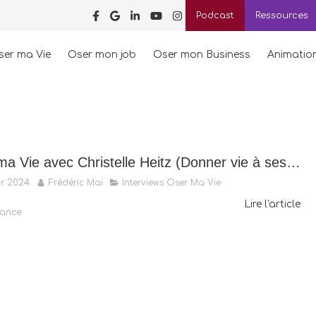
Podcast
Ressources
ser ma Vie
Oser mon job
Oser mon Business
Animatio
Oser ma Vie avec Christelle Heitz (Donner vie à ses rêves)
r 2024
Frédéric Mai
Interviews Oser Ma Vie
Lire l'article
ance