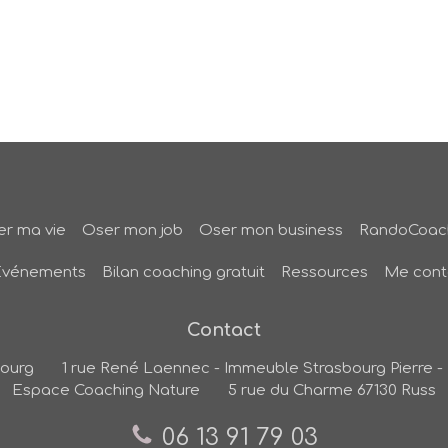
r ma vie
Oser mon job
Oser mon business
RandoCoac
Evénements
Bilan coaching gratuit
Ressources
Me cont
Contact
bourg
1 rue René Laennec - Immeuble Strasbourg Pierre - 
Espace Coaching Nature
5 rue du Charme
67130
Russ
06 13 91 79 03