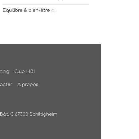
Equilibre & bien-être
(5)
hing
Club HBI
acter
A propos
Bât. C
67300
Schiltigheim