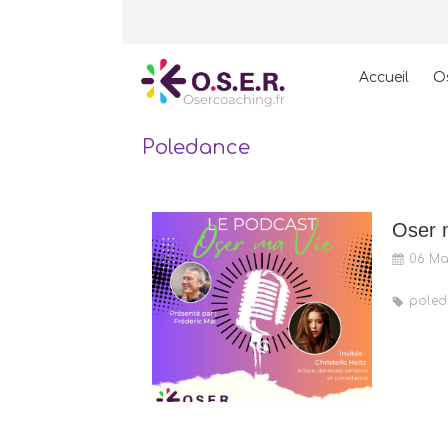
Accueil
O
Poledance
06 Ma
poled