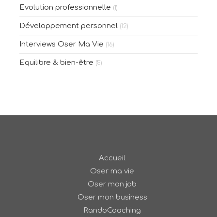
Evolution professionnelle
(1)
Développement personnel
(12)
Interviews Oser Ma Vie
(16)
Equilibre & bien-être
(5)
Accueil
Oser ma vie
Oser mon job
Oser mon business
RandoCoaching