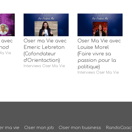
 avec
Oser ma Vie avec
Oser Ma Vie avec
unod
Emeric Lebreton
Louise Morel
Ma Vie
(Cofondateur
(Faire vivre sa
d'Orientaction)
passion pour la
Interviews Oser Ma Vie
politique)
Interviews Oser Ma Vie
r ma vie
Oser mon job
Oser mon business
RandoCoac