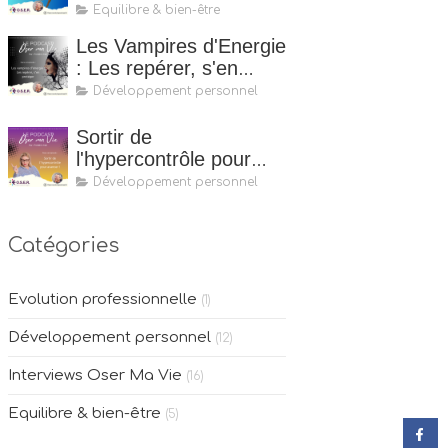
tout)
Equilibre & bien-être
Les Vampires d'Energie
: Les repérer, s'en
protéger
Développement personnel
Sortir de
l'hypercontrôle pour
mieux avancer
Développement personnel
Catégories
Evolution professionnelle
(1)
Développement personnel
(12)
Interviews Oser Ma Vie
(16)
Equilibre & bien-être
(5)