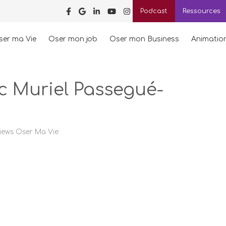
Podcast
Ressources
ser ma Vie
Oser mon job
Oser mon Business
Animatio
c Muriel Passegué-
views Oser Ma Vie