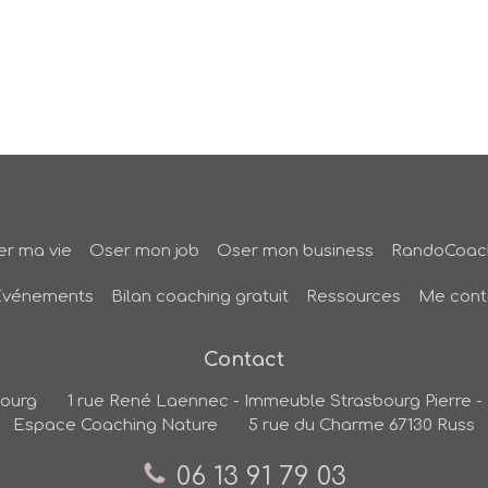
r ma vie
Oser mon job
Oser mon business
RandoCoac
Evénements
Bilan coaching gratuit
Ressources
Me cont
Contact
bourg
1 rue René Laennec - Immeuble Strasbourg Pierre - 
Espace Coaching Nature
5 rue du Charme
67130
Russ
06 13 91 79 03