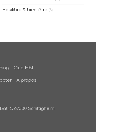
Equilibre & bien-être
(5)
hing
Club HBI
acter
A propos
Bât. C
67300
Schiltigheim