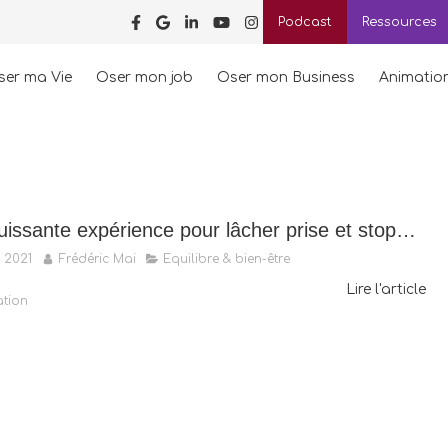
Podcast
Ressources
ser ma Vie
Oser mon job
Oser mon Business
Animatio
Une puissante expérience pour lâcher prise et stopper le flot de pensées
 2021
Frédéric Mai
Equilibre & bien-être
Lire l'article
ation