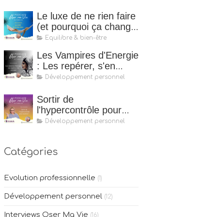
Le luxe de ne rien faire
(et pourquoi ça change
tout)
Equilibre & bien-être
Les Vampires d'Energie
: Les repérer, s'en
protéger
Développement personnel
Sortir de
l'hypercontrôle pour
mieux avancer
Développement personnel
Catégories
Evolution professionnelle
(1)
Développement personnel
(12)
Interviews Oser Ma Vie
(16)